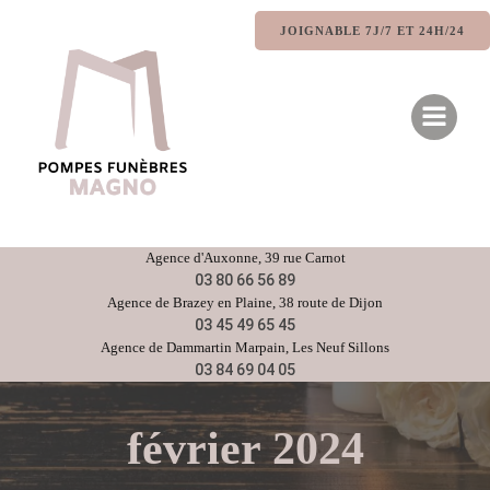
Aller
au
JOIGNABLE 7J/7 ET 24H/24
contenu
Agence d'
Auxonne
, 39 rue Carnot
03 80 66 56 89
Agence de
Brazey en Plaine
, 38 route de Dijon
03 45 49 65 45
Agence de
Dammartin Marpain,
Les Neuf Sillons
03 84 69 04 05
février 2024