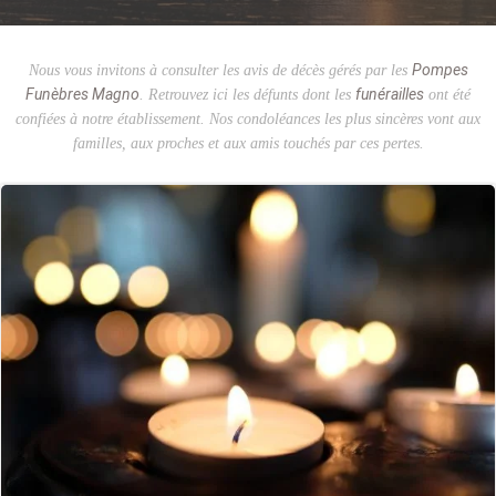
Pompes
Nous vous invitons à consulter les avis de décès gérés par les
Funèbres Magno
funérailles
. Retrouvez ici les défunts dont les
ont été
confiées à notre établissement. Nos condoléances les plus sincères vont aux
familles, aux proches et aux amis touchés par ces pertes.