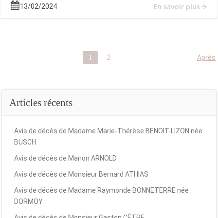
En savoir plus
13/02/2024
Posts
Pos
Page
Page
Après
2
1
navigation
nav
Articles récents
Avis de décès de Madame Marie-Thérèse BENOIT-LIZON née
BUSCH
Avis de décès de Manon ARNOLD
Avis de décès de Monsieur Bernard ATHIAS
Avis de décès de Madame Raymonde BONNETERRE née
DORMOY
Avis de décès de Monsieur Gaston CÊTRE