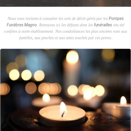
Pompes
Nous vous invitons à consulter les avis de décès gérés par les
Funèbres Magno
funérailles
. Retrouvez ici les défunts dont les
ont été
confiées à notre établissement. Nos condoléances les plus sincères vont aux
familles, aux proches et aux amis touchés par ces pertes.