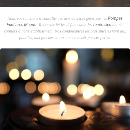
Pompes
Nous vous invitons à consulter les avis de décès gérés par les
Funèbres Magno
funérailles
. Retrouvez ici les défunts dont les
ont été
confiées à notre établissement. Nos condoléances les plus sincères vont aux
familles, aux proches et aux amis touchés par ces pertes.