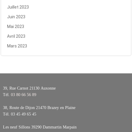
Juillet 2023
Juin 2023
Mai 2023
Avril 2023
Mars 2023
39, Rue Carnot 21130
Auxonne
Tél.
03 80 66 56 89
38, Route de Dijon 21470
Brazey en Plaine
Tél.
03 45 49 65 45
Les neuf Sillons 39290
Dammartin Marpain