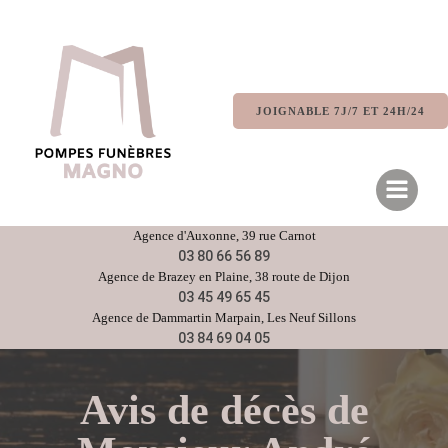
Aller
au
contenu
JOIGNABLE 7J/7 ET 24H/24
Agence d'
Auxonne
, 39 rue Carnot
03 80 66 56 89
Agence de
Brazey en Plaine
, 38 route de Dijon
03 45 49 65 45
Agence de
Dammartin Marpain,
Les Neuf Sillons
03 84 69 04 05
Avis de décès de