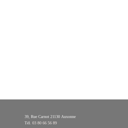
39, Rue Carnot 21130
Auxonne
Tél.
03 80 66 56 89