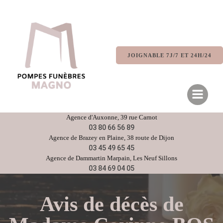
Aller
au
contenu
JOIGNABLE 7J/7 ET 24H/24
Agence d'
Auxonne
, 39 rue Carnot
03 80 66 56 89
Agence de
Brazey en Plaine
, 38 route de Dijon
03 45 49 65 45
Agence de
Dammartin Marpain,
Les Neuf Sillons
03 84 69 04 05
Avis de décès de