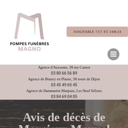
Aller
au
contenu
JOIGNABLE 7J/7 ET 24H/24
Agence d'
Auxonne
, 39 rue Carnot
03 80 66 56 89
Agence de
Brazey en Plaine
, 38 route de Dijon
03 45 49 65 45
Agence de
Dammartin Marpain,
Les Neuf Sillons
03 84 69 04 05
Avis de décès de