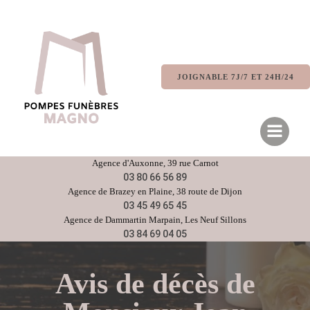
Aller
au
contenu
JOIGNABLE 7J/7 ET 24H/24
Agence d'
Auxonne
, 39 rue Carnot
03 80 66 56 89
Agence de
Brazey en Plaine
, 38 route de Dijon
03 45 49 65 45
Agence de
Dammartin Marpain,
Les Neuf Sillons
03 84 69 04 05
Avis de décès de