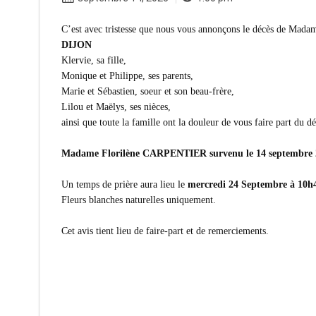
C’est avec tristesse que nous vous annonçons le décès de Madam
DIJON
Klervie, sa fille,
Monique et Philippe, ses parents,
Marie et Sébastien, soeur et son beau-frère,
Lilou et Maëlys, ses nièces,
ainsi que toute la famille ont la douleur de vous faire part du d
Madame Florilène CARPENTIER survenu le 14 septembre 20
Un temps de prière aura lieu le
mercredi 24 Septembre à 10h
Fleurs blanches naturelles uniquement.
Cet avis tient lieu de faire-part et de remerciements.