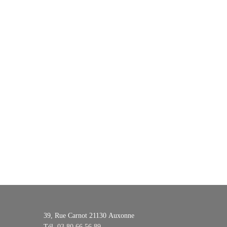
39, Rue Carnot 21130
Auxonne
Tél.
03 80 66 56 89