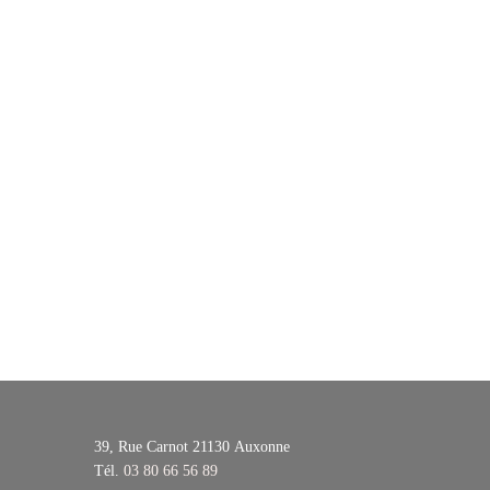
39, Rue Carnot 21130
Auxonne
Tél.
03 80 66 56 89