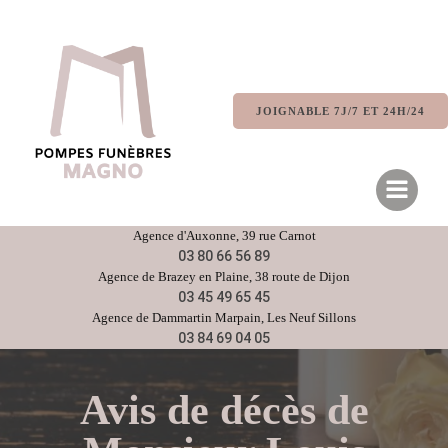
Aller
au
contenu
JOIGNABLE 7J/7 ET 24H/24
Agence d'
Auxonne
, 39 rue Carnot
03 80 66 56 89
Agence de
Brazey en Plaine
, 38 route de Dijon
03 45 49 65 45
Agence de
Dammartin Marpain,
Les Neuf Sillons
03 84 69 04 05
Avis de décès de