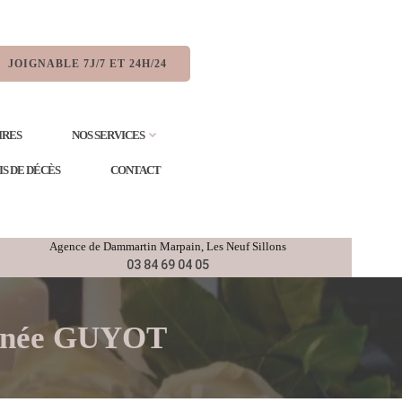
JOIGNABLE 7J/7 ET 24H/24
IRES
NOS SERVICES
IS DE DÉCÈS
CONTACT
Agence de
Dammartin Marpain,
Les Neuf Sillons
03 84 69 04 05
S née GUYOT