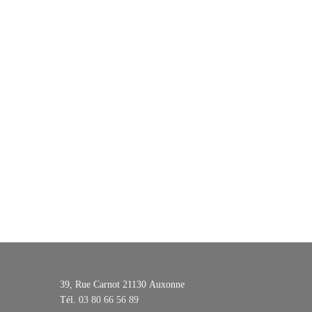
39, Rue Carnot 21130
Auxonne
Tél.
03 80 66 56 89