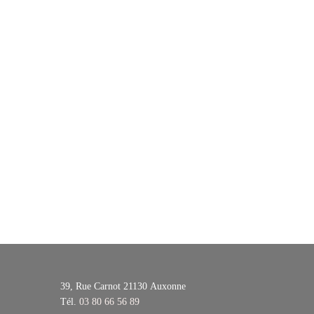
39, Rue Carnot 21130
Auxonne
Tél.
03 80 66 56 89