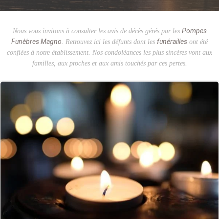
Pompes
Nous vous invitons à consulter les avis de décès gérés par les
Funèbres Magno
funérailles
. Retrouvez ici les défunts dont les
ont été
confiées à notre établissement. Nos condoléances les plus sincères vont aux
familles, aux proches et aux amis touchés par ces pertes.