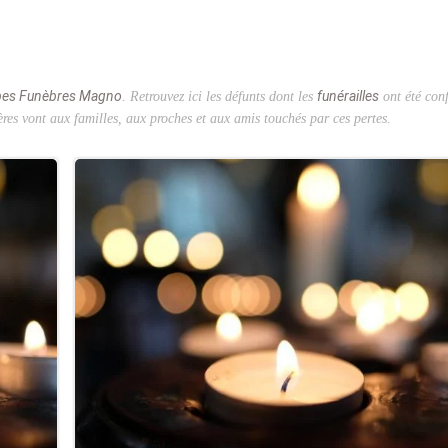
es Funèbres Magno
funérailles
. Retrouvez ici les défunts dont les
ont été conf
res vont aux familles, aux proches et aux amis touchés par ces pertes.