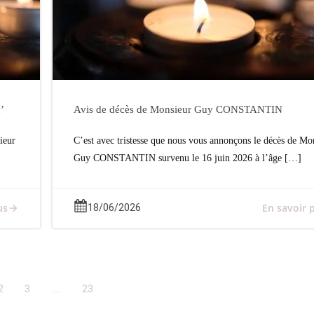
’
Avis de décès de Monsieur Guy CONSTANTIN
ieur
C’est avec tristesse que nous vous annonçons le décès de Mo
Guy CONSTANTIN survenu le 16 juin 2026 à l’âge […]
us
En savoir 
18/06/2026
Page
Page
Page
2
3
23
…