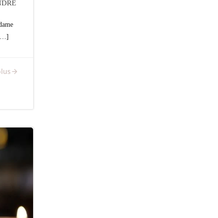
ANDRÉ
adame
[…]
plus